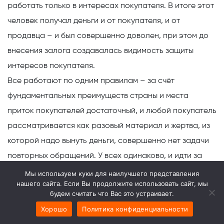
работать только в интересах покупателя. В итоге этот
человек получал деньги и от покупателя, и от
продавца – и был совершенно доволен, при этом до
внесения залога создавалась видимость защиты
интересов покупателя.
Все работают по одним правилам
– за счёт
фундаментальных преимуществ страны и места
приток покупателей достаточный, и любой покупатель
рассматривается как разовый материал и жертва, из
которой надо вынуть деньги, совершенно нет задачи
повторных обращений. У всех одинаково, и идти за
другими услугами человеку некуда.
Мы используем куки для наилучшего представления
нашего сайта. Если Вы продолжите использовать сайт, мы
В Испании, кстати, очень много граждан, совершенно
будем считать что Вас это устраивает.
ненавидящих риелторов, а уж симпатий к людям этой
Хорошо
Политика конфиденциальности
профессии никто не испытывает. Так что с престижем